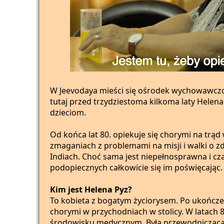
W Jeevodaya mieści się ośrodek wychowawczo-l
tutaj przed trzydziestoma kilkoma laty Helen
dzieciom.
Od końca lat 80. opiekuje się chorymi na trąd 
zmaganiach z problemami na misji i walki o z
Indiach. Choć sama jest niepełnosprawna i cza
podopiecznych całkowicie się im poświęcając.
Kim jest Helena Pyz?
To kobieta z bogatym życiorysem. Po ukończe
chorymi w przychodniach w stolicy. W latach 
środowisku medycznym. Była przewodniczącą 