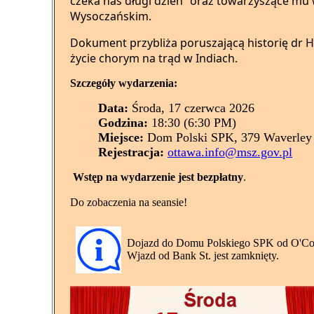
czeka nas długi dzień” oraz towarzyszące mu
Wysoczańskim.
Dokument przybliża poruszającą historię dr Hel
życie chorym na trąd w Indiach.
Szczegóły wydarzenia:
Data:
Środa, 17 czerwca 2026
Godzina:
18:30 (6:30 PM)
Miejsce:
Dom Polski SPK, 379 Waverley 
Rejestracja:
ottawa.info@msz.gov.pl
Wstęp na wydarzenie jest bezpłatny
.
Do zobaczenia na seansie!
Dojazd do Domu Polskiego SPK od O'Co
Wjazd od Bank St. jest zamknięty.