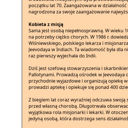
początku lat 70. Zaangażowana w działalność 
nagrodzona za swoje zaangażowanie najwyż
Kobieta z misją
Sama jest osobą niepełnosprawną. W wieku 10
na potrzeby ciężko chorych. W 1986 r. dowiedz
Wiśniewskiego, polskiego lekarza i misjonarza
Jeevodaya w Indiach. Ta wiadomość była dla ni
raz pierwszy wyjechała do Indii.
Dziś jest szefową stowarzyszenia i skarbniki
Pallotynami. Prowadzą ośrodek w Jeevodaya dl
przychodnie wyjazdowe i organizują opiekę w k
prowadzi aptekę i opiekuje się ponad 400 dzi
Z biegiem lat coraz wyraźniej odczuwa swoją s
przed własną chorobą. Długotrwała obserwac
wyjątkowa rola misjonarki i lekarki. W otocze
jedyną osobą, która dostrzega sens działalno