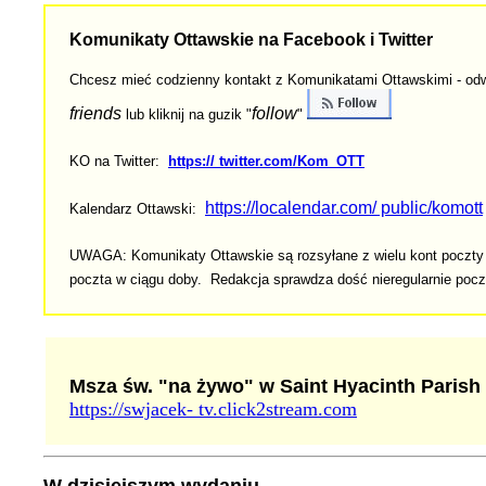
Komunikaty Ottawskie na Facebook i Twitter
Chcesz mieć codzienny ko
ntakt z Komunikatami Ottawskimi - odw
friends
follow
lub kliknij na guzik "
"
KO na Twitter:
https:// twitter.com/Kom_OTT
https://localendar.com/ public/komott
Kalendarz Ottawski:
UWAGA: Komunikaty Ottawskie są rozsyłane z wielu kont poczty e-
poczta w ciągu doby. Redakcja sprawdza dość nieregularnie poc
Msza św. "na żywo" w Saint Hyacinth Parish
https://swjacek- tv.click2stream.com