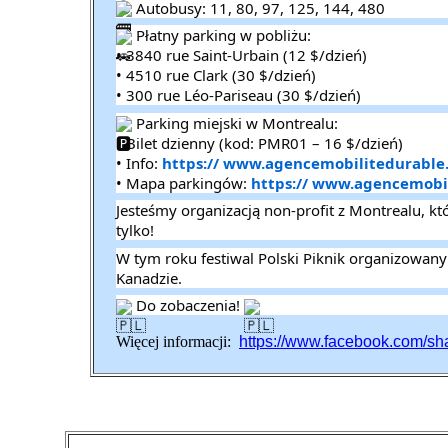
Autobusy: 11, 80, 97, 125, 144, 480
Płatny parking w pobliżu:
• 3840 rue Saint-Urbain (12 $/dzień)
• 4510 rue Clark (30 $/dzień)
• 300 rue Léo-Pariseau (30 $/dzień)
Parking miejski w Montrealu:
• Bilet dzienny (kod: PMR01 – 16 $/dzień)
• Info:
https:// www.agencemobilitedurable.ca
• Mapa parkingów:
https:// www.agencemobilit
Jesteśmy organizacją non-profit z Montrealu, któ
tylko!
W tym roku festiwal Polski Piknik organizowan
Kanadzie.
Do zobaczenia!
Więcej informacji:
https://www.facebook.com/s