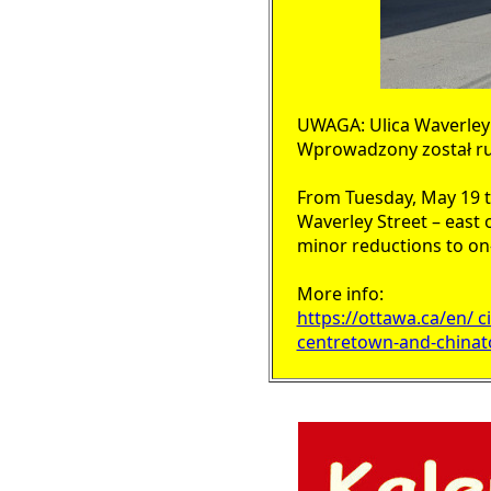
UWAGA: Ulica Waverley 
Wprowadzony został ru
From Tuesday, May 19 t
Waverley Street – east o
minor reductions to on-
More info:
https://ottawa.ca/en/ 
centretown-and-china