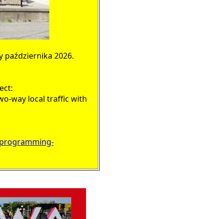
y października 2026.
ect:
wo-way local traffic with
d-programming-