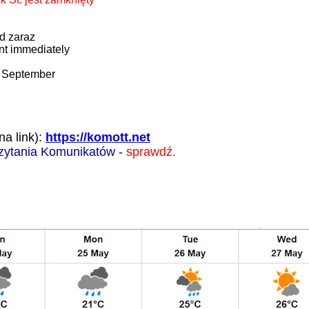
d zaraz
t immediately
 September
na link):
https://komott.net
czytania Komunikatów -
sprawdź.