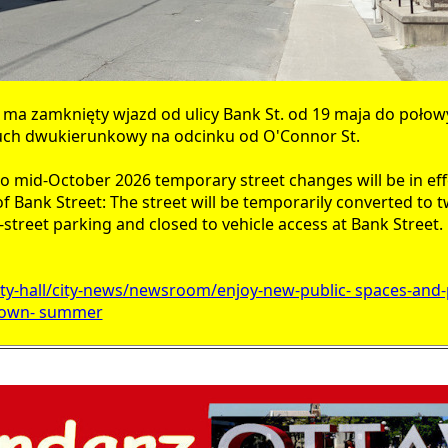
ma zamknięty wjazd od ulicy Bank St. od 19 maja do połow
ch dwukierunkowy na odcinku od O'Connor St.
o mid-October 2026 temporary street changes will be in eff
f Bank Street: The street will be temporarily converted to t
street parking and closed to vehicle access at Bank Street.
city-hall/city-news/newsroom/enjoy-new-public- spaces-an
town- summer