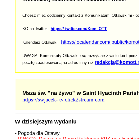
Chcesz mieć codzienny ko
ntakt z Komunikatami Ottawskimi - o
KO na Twitter:
https:// twitter.com/Kom_OTT
https://localendar.com/ public/komot
Kalendarz Ottawski:
UWAGA: Komunikaty Ottawskie są rozsyłane z wielu kont poczty 
redakcja@komott.
pocztę zaadresowaną na adres inny niż
Msza św. "na żywo" w Saint Hyacinth Paris
https://swjacek- tv.click2stream.com
W dzisiejszym wydaniu
- Pogoda dla Ottawy
-
UWAGA: Dojazd do Domu Polskiego SPK od ulicy Bank 