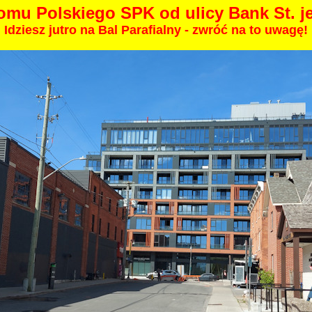
mu Polskiego SPK od ulicy Bank St. j
Idziesz jutro na Bal Parafialny - zwróć na to uwagę!