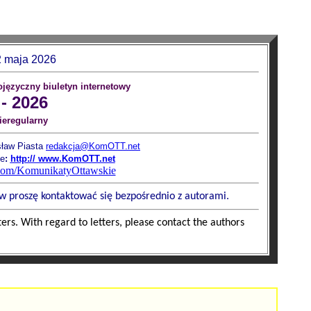
2 maja 2026
ojęzyczny biuletyn internetowy
 - 2026
ieregularny
ław Piasta
redakcja@KomOTT.net
ne
:
http:// www.KomOTT.net
.com/KomunikatyOttawskie
ów proszę kontaktować się bezpośrednio z autorami.
ters. With regard to letters, please contact the authors