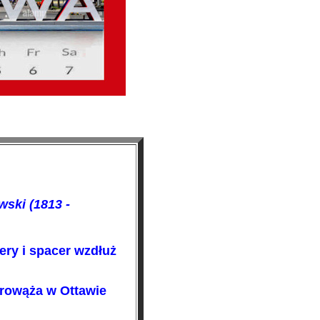
owski
(1813 -
ery i spacer wzdłuż
drowąża w Ottawie