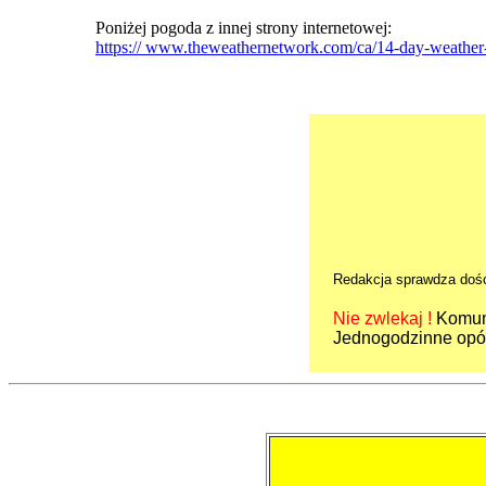
Poniżej pogoda z innej strony internetowej:
https:// www.theweathernetwork.com/ca/14-day-weather-t
Redakcja sprawdza dość
Nie zwlekaj !
Komuni
Jednogodzinne opó