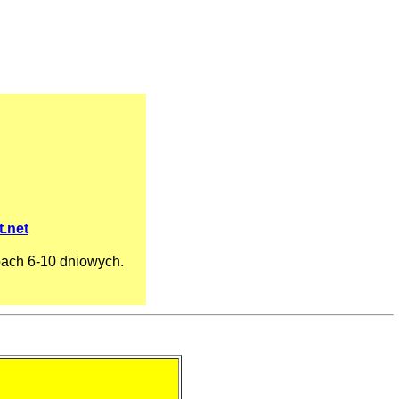
.net
pach 6-10 dniowych.