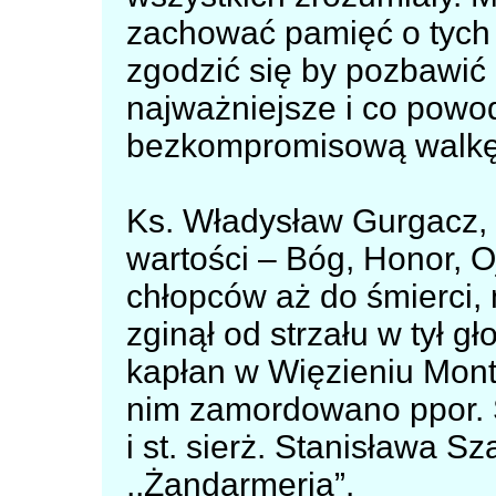
zachować pamięć o tych
zgodzić się by pozbawić 
najważniejsze i co powo
bezkompromisową walkę
Ks. Władysław Gurgacz, 
wartości – Bóg, Honor, O
chłopców aż do śmierci, 
zginął od strzału w tył g
kapłan w Więzieniu Mon
nim zamordowano ppor. St
i st. sierż. Stanisława Sz
,,Żandarmeria”.