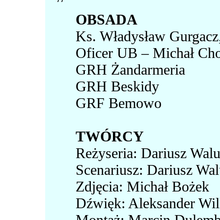
OBSADA
Ks. Władysław Gurgacz,
Oficer UB – Michał Cho
GRH Żandarmeria
GRH Beskidy
GRF Bemowo
TWÓRCY
Reżyseria: Dariusz Walu
Scenariusz: Dariusz Wal
Zdjęcia: Michał Bożek
Dźwięk: Aleksander Wi
Montaż: Marcin Dulem