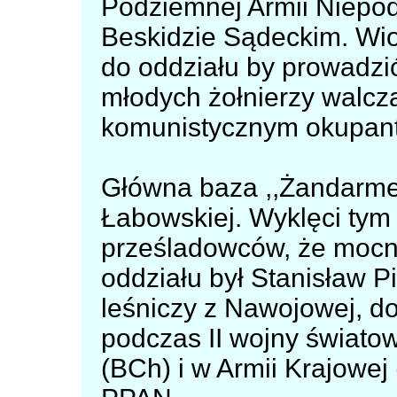
Podziemnej Armii Niepo
Beskidzie Sądeckim. Wi
do oddziału by prowadzi
młodych żołnierzy walc
komunistycznym okupan
Główna baza ,,Żandarmer
Łabowskiej. Wyklęci tym 
prześladowców, że mocn
oddziału był Stanisław Pió
leśniczy z Nawojowej, d
podczas II wojny świato
(BCh) i w Armii Krajowej 