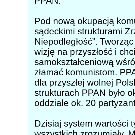
PPAN.
Pod nową okupacją komu
sądeckimi strukturami Zr
Niepodległość”. Tworząc
wizję na przyszłość i chc
samokształceniową wśród
złamać komunistom. PPA
dla przyszłej wolnej Pol
strukturach PPAN było o
oddziale ok. 20 partyzan
Dzisiaj system wartości t
wszystkich zrozumiały. 