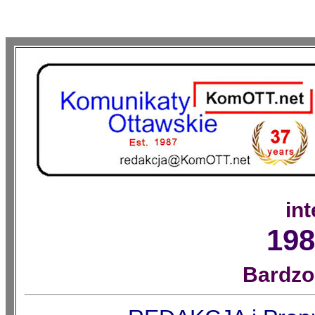
in
198
Bardzo