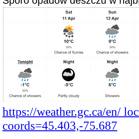
Sporo opadów deszczu w najbl
https://weather.gc.ca/en/ lo
coords=45.403,-75.687