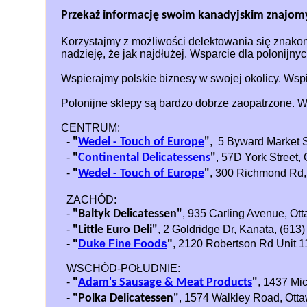
Przekaż informację
swoim kanadyjskim znajo
Korzystajmy z możliwości delektowania się znako
nadzieję, że jak najdłużej. Wsparcie dla polonijn
Wspierajmy polskie biznesy w swojej okolicy. Wspi
Polonijne sklepy są bardzo dobrze zaopatrzone. W
CENTRUM:
-
"
Wedel - Touch of Europe
"
, 5 Byward Market S
-
"
Continental Delicatessens
"
, 57D York Street,
-
"
Wedel - Touch of Europe
"
, 300 Richmond Rd,
ZACHÓD:
-
"Baltyk Delicatessen"
, 935 Carling Avenue, Ot
-
"Little Euro Deli"
, 2 Goldridge Dr, Kanata, (613
-
"
Duke Fine Foods
"
, 2120 Robertson Rd Unit 1
WSCHÓD-POŁUDNIE:
-
"
Adam's Sausage & Meat Products
"
, 1437 Mi
-
"Polka Delicatessen"
, 1574 Walkley Road, Ott