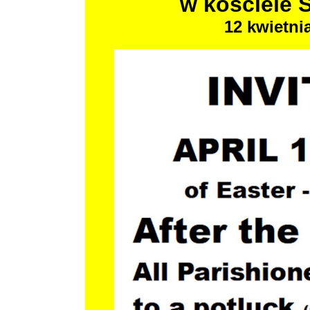
w kościele S
12 kwietni