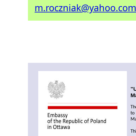
m.roczniak@yahoo.co
"U
M
Th
to
Ma
Th