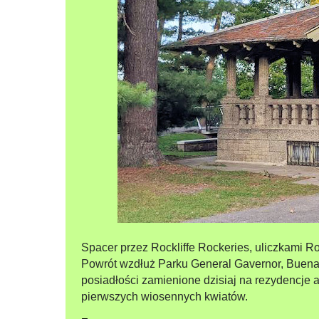
Spacer przez Rockliffe Rockeries, uliczkami Ro
Powrót wzdłuż Parku General Gavernor, Buena
posiadłości zamienione dzisiaj na rezydencj
pierwszych wiosennych kwiatów.