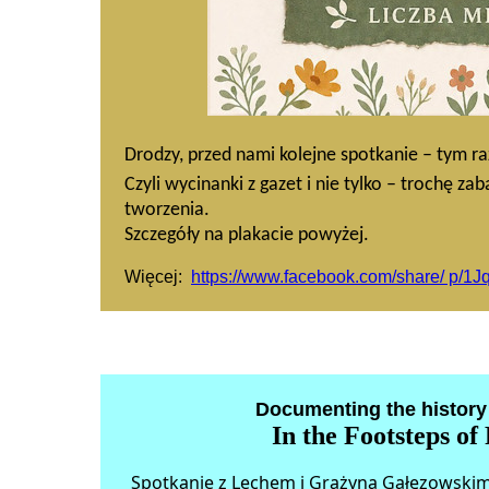
Drodzy, przed nami kolejne spotkanie – tym 
Czyli wycinanki z gazet i nie tylko – trochę z
tworzenia.
Szczegóły na plakacie powyżej.
Więcej:
https://www.facebook.com/share/ p/1
Documenting the history
In the Footsteps of
Spotkanie z Lechem i Grażyną Gałęzowskimi