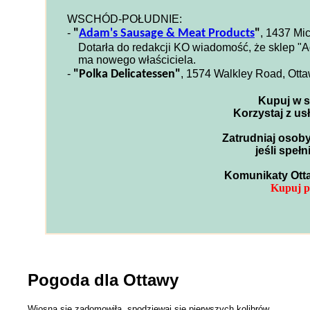
WSCHÓD-POŁUDNIE:
-
"
Adam's Sausage & Meat Products
"
, 1437 Mi
Dotarła do redakcji KO wiadomość, że sklep "
ma nowego właściciela.
-
"Polka Delicatessen"
, 1574 Walkley Road, Ott
Kupuj w s
Korzystaj z us
Zatrudniaj osoby
jeśli speł
Komunikaty Otta
Kupuj po
Pogoda dla Ottawy
Wiosna się zadomowiła, spodziewaj się pierwszych kolibrów.