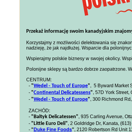
Przekaż informację
swoim kanadyjskim znajo
Korzystajmy z możliwości delektowania się znako
nadzieję, że jak najdłużej. Wsparcie dla polonijn
Wspierajmy polskie biznesy w swojej okolicy. Wspi
Polonijne sklepy są bardzo dobrze zaopatrzone. W
CENTRUM:
-
"
Wedel - Touch of Europe
"
, 5 Byward Market S
-
"
Continental Delicatessens
"
, 57D York Street,
-
"
Wedel - Touch of Europe
"
, 300 Richmond Rd,
ZACHÓD:
-
"Baltyk Delicatessen"
, 935 Carling Avenue, Ot
-
"Little Euro Deli"
, 2 Goldridge Dr, Kanata, (613
-
"
Duke Fine Foods
"
, 2120 Robertson Rd Unit 1