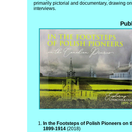
primarily pictorial and documentary, drawing on
interviews.
Pub
In the Footsteps of Polish Pioneers on
1899-1914
(2018)