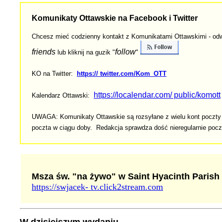
Komunikaty Ottawskie na Facebook i Twitter
Chcesz mieć codzienny ko
ntakt z Komunikatami Ottawskimi - odw
friends
follow
lub kliknij na guzik "
"
KO na Twitter:
https:// twitter.com/Kom_OTT
https://localendar.com/ public/komott
Kalendarz Ottawski:
UWAGA: Komunikaty Ottawskie są rozsyłane z wielu kont poczty e-
poczta w ciągu doby. Redakcja sprawdza dość nieregularnie poc
Msza św. "na żywo" w Saint Hyacinth Parish
https://swjacek- tv.click2stream.com