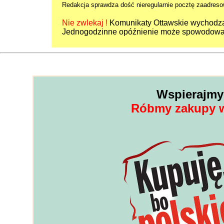
Redakcja sprawdza dość nieregularnie pocztę zaadreso
Nie zwlekaj !
Komunikaty Ottawskie wychodzą
Jednogodzinne opóźnienie może spowodować
Wspierajmy 
Róbmy zakupy w