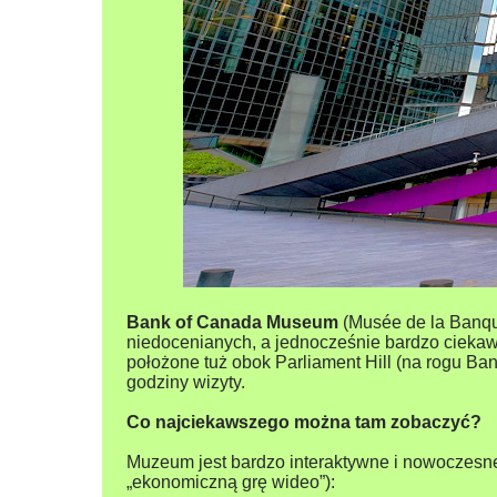
Bank of Canada Museum
(Musée de la Banque
niedocenianych, a jednocześnie bardzo ciekaw
położone tuż obok Parliament Hill (na rogu Bank
godziny wizyty.
Co najciekawszego można tam zobaczyć?
Muzeum jest bardzo interaktywne i nowoczesn
„ekonomiczną grę wideo”):