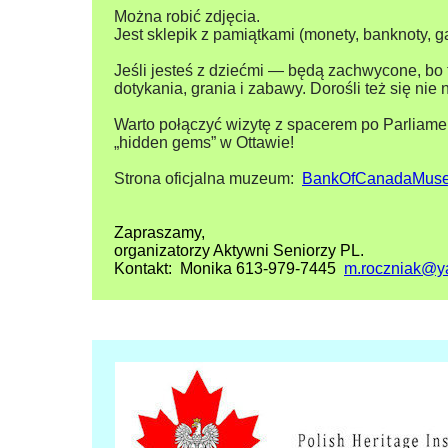
Można robić zdjęcia.
Jest sklepik z pamiątkami (monety, banknoty, g
Jeśli jesteś z dziećmi — będą zachwycone, bo to 
dotykania, grania i zabawy. Dorośli też się nie 
Warto połączyć wizytę z spacerem po Parliamen
„hidden gems” w Ottawie!
Strona oficjalna muzeum:
BankOfCanadaMus
Zapraszamy,
organizatorzy Aktywni Seniorzy PL.
Kontakt: Monika 613-979-7445
m.roczniak@y