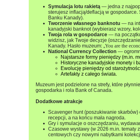
Symulacja lotu rakietą
— jedna z najpopu
sterujesz inflacją/deflacją w gospodarce. S
Banku Kanady).
Tworzenie własnego banknotu
— na int
kanadyjski banknot (wybierasz wzory, kol
Twoja rola w gospodarce
— na początku 
widzisz, jak Twoje decyzje (oszczędzan
Kanady. Hasło muzeum: „
You are the eco
National Currency Collection
— ogromna
Najstarsze formy pieniędzy (m.in. mu
Historyczne kanadyjskie monety i b
Ewolucję pieniędzy od starożytności
Artefakty z całego świata.
Muzeum jest podzielone na strefy, które płynnie
gospodarka i rola Bank of Canada.
Dodatkowe atrakcje
Scavenger hunt (poszukiwanie skarbów) dl
recepcji, a na końcu mała nagroda.
Gry i symulacje o oszczędzaniu, wydawa
Czasowe wystawy (w 2026 m.in. tematy z
centowych czy nowymi nabytkami kolekcji, 