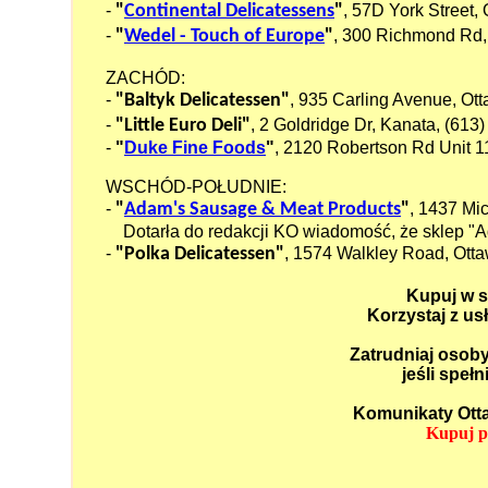
-
"
Continental Delicatessens
"
, 57D York Street,
-
"
Wedel - Touch of Europe
"
, 300 Richmond Rd,
ZACHÓD:
-
"Baltyk Delicatessen"
, 935 Carling Avenue, Ot
-
"Little Euro Deli"
, 2 Goldridge Dr, Kanata, (613
-
"
Duke Fine Foods
"
, 2120 Robertson Rd Unit 1
WSCHÓD-POŁUDNIE:
-
"
Adam's Sausage & Meat Products
"
, 1437 Mi
Dotarła do redakcji KO wiadomość, że sklep "A
-
"Polka Delicatessen"
, 1574 Walkley Road, Ott
Kupuj w s
Korzystaj z us
Zatrudniaj osoby
jeśli speł
Komunikaty Otta
Kupuj po