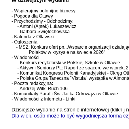
W dzisiejszym wydaniu
- Wspierajmy polonijne biznesy!
- Pogoda dla Ottawy
- Przychodzimy - Odchodzimy:
- Antoni (Antek) Łukaszewicz
- Barbara Świętochowska
- Kalendarz Ottawski
- Ogłoszenia:
- MSZ: Konkurs ofert pn. „Wsparcie organizacji działaj
Polaków w kryzysie na świecie 2026”
- Wiadomości:
- Konkurs recytatorski w Polskiej Szkole w Ottawie
- Aktywni Seniorzy PL: Raport ze spaceru we wtorek, 2
- Komunikat Kongresu Polonii Kanadyjskiej - Okręg Ot
- Polska Grupa Taneczna "Vistula" wystąpiła w Almont
- Poczta redakcyjna:
- Andrzej Wilk: Ruch 106
- Komunikaty Parafii Św. Jacka Odrowąża w Ottawie.
- Wiadomości z Internetu - Linki
Dzisiejsze wydanie na stronie internetowej (kliknij n
Dla wielu osób może to być wygodniejsza forma c