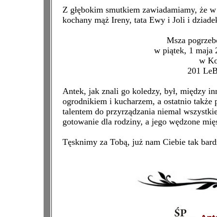
Z głębokim smutkiem zawiadamiamy, że w d
kochany mąż Ireny, tata Ewy i Joli i dzia
Msza pogrzeb
w piątek, 1 maja
w Ko
201 LeB
Antek, jak znali go koledzy, był, między
ogrodnikiem i kucharzem, a ostatnio także 
talentem do przyrządzania niemal wszystki
gotowanie dla rodziny, a jego wędzone mięs
Tęsknimy za Tobą, już nam Ciebie tak bard