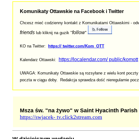
Komunikaty Ottawskie na Facebook i Twitter
Chcesz mieć codzienny ko
ntakt z Komunikatami Ottawskimi - odw
friends
follow
lub kliknij na guzik "
"
KO na Twitter:
https:// twitter.com/Kom_OTT
https://localendar.com/ public/komott
Kalendarz Ottawski:
UWAGA: Komunikaty Ottawskie są rozsyłane z wielu kont poczty e-
poczta w ciągu doby. Redakcja sprawdza dość nieregularnie poc
Msza św. "na żywo" w Saint Hyacinth Parish
https://swjacek- tv.click2stream.com