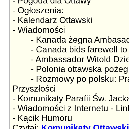
- Pogoda dla Ottawy
- Ogłoszenia:
- Kalendarz Ottawski
- Wiadomości
- Kanada żegna Ambasadora
- Canada bids farewell to A
- Ambassador Witold Dzielsk
- Polonia ottawska pożegn
- Rozmowy po polsku: Pra
Przyszłości
- Komunikaty Parafii Św. Jac
- Wiadomości z Internetu - Lin
- Kącik Humoru
Czytaj:
Komunikaty Ottawskie