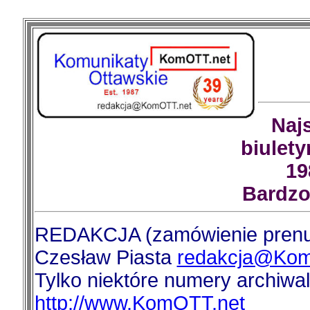
Naj
biulety
19
Bardzo
REDAKCJA (zamówienie prenum
Czesław Piasta
redakcja@Kom
Tylko niektóre numery archiwa
http://www.KomOTT.net