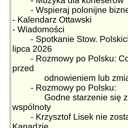
- Muzyka dla koneserów
- Wspieraj polonijne bizn
- Kalendarz Ottawski
- Wiadomości
- Spotkanie Stow. Polskich
lipca 2026
- Rozmowy po Polsku: Co k
przed
odnowieniem lub zmianą 
- Rozmowy po Polsku:
Godne starzenie się z ni
wspólnoty
- Krzysztof Lisek nie zost
Kanadzie