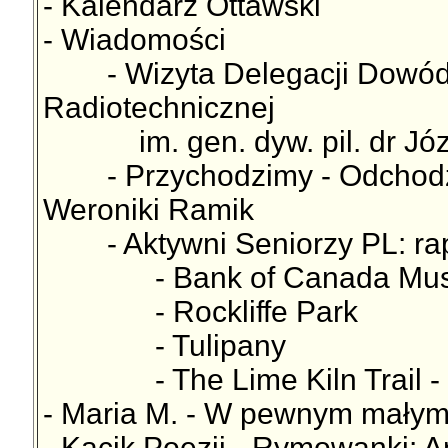
- Kalendarz Ottawski
- Wiadomości
- Wizyta Delegacji Dowódz
Radiotechnicznej
im. gen. dyw. pil. dr Józe
- Przychodzimy - Odchodzi
Weroniki Ramik
- Aktywni Seniorzy PL: rap
- Bank of Canada Mu
- Rockliffe Park
- Tulipany
- The Lime Kiln Trail - 
- Maria M. - W pewnym małym
- Kącik Poezji - Rymowanki: 