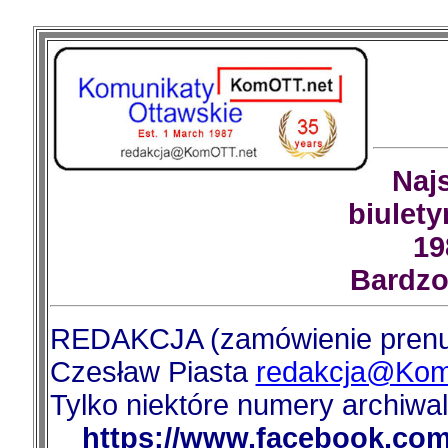
Naj
biulety
19
Bardzo
REDAKCJA (zamówienie prenum
Czesław Piasta
redakcja@Kom
Tylko niektóre numery archiwa
https://www.facebook.com