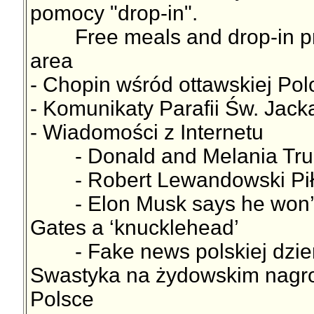
pomocy "drop-in".
Free meals and drop-in pro
area
- Chopin wśród ottawskiej Polo
- Komunikaty Parafii Św. Jac
- Wiadomości z Internetu
- Donald and Melania Trump
- Robert Lewandowski Pił
- Elon Musk says he won’t ta
Gates a ‘knucklehead’
- Fake news polskiej dzienn
Swastyka na żydowskim nagrob
Polsce