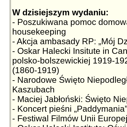
W dzisiejszym wydaniu:
- Poszukiwana pomoc domowa -
housekeeping
- Akcja ambasady RP: „Mój Dz
- Oskar Halecki Insitute in C
polsko-bolszewickiej 1919-192
(1860-1919)
- Narodowe Święto Niepodległ
Kaszubach
- Maciej Jabłoński: Święto Ni
- Koncert pieśni „Paddymania”
- Festiwal Filmów Unii Europejs