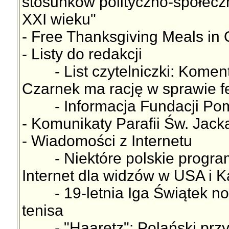
stosunków polityczno-społecz
XXI wieku"
- Free Thanksgiving Meals in
- Listy do redakcji
- List czytelniczki: Koment
Czarnek ma rację w sprawie 
- Informacja Fundacji Pom
- Komunikaty Parafii Św. Jac
- Wiadomości z Internetu
- Niektóre polskie program
Internet dla widzów w USA i 
- 19-letnia Iga Świątek no
tenisa
- "Haaretz": Polański przyj