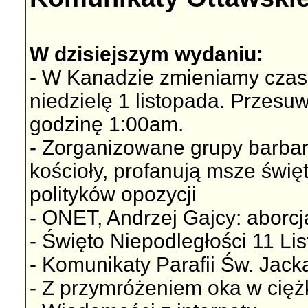
W dzisiejszym wydaniu:
- W Kanadzie zmieniamy czas 
niedzielę 1 listopada. Przes
godzinę 1:00am.
- Zorganizowane grupy barbar
kościoły, profanują msze święt
polityków opozycji
- ONET, Andrzej Gajcy: aborcj
- Święto Niepodległości 11 Li
- Komunikaty Parafii Św. Jac
- Z przymróżeniem oka w cięż