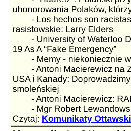
uhonorowania Polaków, którzy
- Los hechos son racistas/Th
rasistowskie: Larry Elders
- University of Waterloo Do
19 As A “Fake Emergency”
- Memy - niekoniecznie w
- Antoni Macierewicz na Zj
USA i Kanady: Doprowadzimy 
smoleńskiej
- Antoni Macierewicz: R
- Mgr Robert Lewandowski.
Czytaj:
Komunikaty Ottawskie