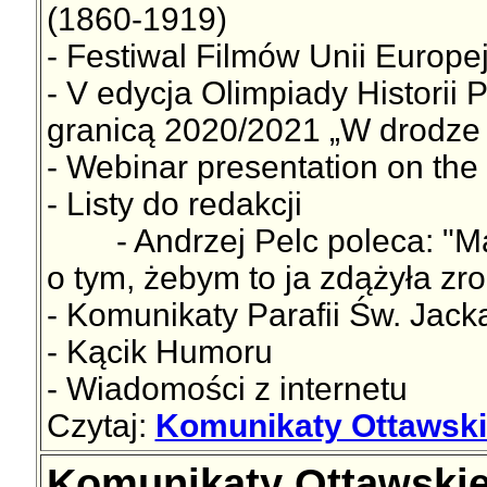
(1860-1919)
- Festiwal Filmów Unii Europejs
- V edycja Olimpiady Historii P
granicą 2020/2021 „W drodze 
- Webinar presentation on th
- Listy do redakcji
- Andrzej Pelc poleca: "Ma
o tym, żebym to ja zdążyła zro
- Komunikaty Parafii Św. Jac
- Kącik Humoru
- Wiadomości z internetu
Czytaj:
Komunikaty Ottawskie
Komunikaty Ottawskie