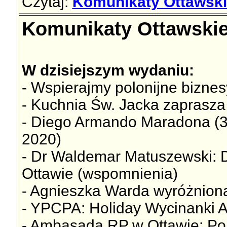
Czytaj:
Komunikaty Ottawski
Komunikaty Ottawskie
W dzisiejszym wydaniu:
- Wspierajmy polonijne biznes
- Kuchnia Św. Jacka zaprasza
- Diego Armando Maradona (30
2020)
- Dr Waldemar Matuszewski: D
Ottawie (wspomnienia)
- Agnieszka Warda wyróżnion
- YPCPA: Holiday Wycinanki 
- Ambasada RP w Ottawie: Pols