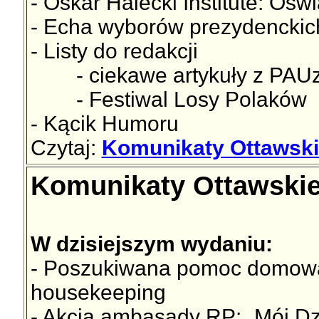
- Oskar Halecki Institute: Ośw
- Echa wyborów prezydencki
- Listy do redakcji
- ciekawe artykuły z PAUz
- Festiwal Losy Polaków
- Kącik Humoru
Czytaj:
Komunikaty Ottawskie
Komunikaty Ottawskie 
W dzisiejszym wydaniu:
- Poszukiwana pomoc domowa -
housekeeping
- Akcja ambasady RP: „Mój Dz