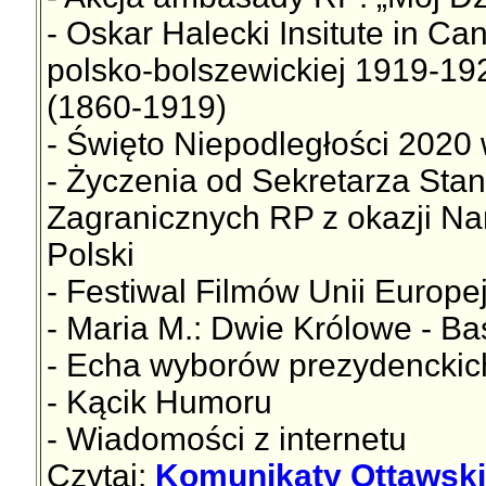
- Oskar Halecki Insitute in C
polsko-bolszewickiej 1919-192
(1860-1919)
- Święto Niepodległości 2020
- Życzenia od Sekretarza Sta
Zagranicznych RP z okazji N
Polski
- Festiwal Filmów Unii Europejs
- Maria M.: Dwie Królowe - Ba
- Echa wyborów prezydencki
- Kącik Humoru
- Wiadomości z internetu
Czytaj:
Komunikaty Ottawskie